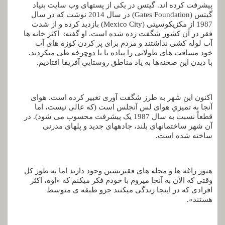
پیشرفت کرده ­اند. گیتس در یکی از پست­های وب ‌سایت بنیاد
گیتس (Gates Foundation) در سال 2014 نوشت که در سال
1987 از مکزیکوسیتی (Mexico City) بازدید کرده و از شدت
فقر در آن کشور شگفت­ زده شده است. او گفته: اکثر خانه­ ها
آب لوله­ کشی نداشتند و مردم برای پر کردن کوزه­ های آب
خود مسافت­ های طولانی را پیاده یا با دوچرخه طی می­کردند.
با دیدن این صحنه‌ها به یاد مناطق روستاییِ آفریقا افتادیم.
اکنون این شهر به طرز شگفت­ آوری تغییر کرده است. هوای
آنجا به تمیزیِ هوای لس­ آنجلس است (که عالی نیست، اما
قطعاً نسبت به سال 1987 یک پیشرفت محسوب می­ شود). در
آن شهر ساختمان­های بلند، جاده­های جدید و پل­های مدرنی
ساخته­ شده است.
هنوز زاغه­ ها و محله­ های فقیرنشین وجود دارند اما به‌ طور کل
وقتی ‌که الآن به آنجا می­روم با خودم فکر می­کنم که «اوه، اکثر
افرادی که در اینجا زندگی می­کنند جزو طبقه­ ی متوسط
هستند».