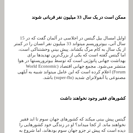
ممکن است در یک سال 33 میلیون نفر قربانی شوند
اوایل امسال بیل گیتس در اجلاسی در آلمان گفت که در 15
سال آتی، بیوتروریسم می­تواند 33 میلیون نفر انسان را در کمتر
از یک سال به کام مرگ بکشاند. پیش­ بینیِ وحشتناکی است،
اما گیتس گفته است که یکی از بزرگ‌ترین تهدیدها برای
بهداشت جهانی پاتوژنِی است که توسط بیوتروریست­ها در هوا
منتشر می‌شود. مجمع جهانی اقتصاد (World Economic
Forum) اعلام کرده است که این عامل می­تواند شبیه به آبله­ی
مصنوعی یا آنفولانزای شدید (super-flu) باشد.
کشورهای فقیر وجود نخواهند داشت
گیتس پیش­ بینی می­کند که کشورهای جهان سوم تا ابد فقیر
نخواهند ماند. از کجا می­داند؟ او در زندگی خود کشورهایی را
دیده است که پیش­ تر جزو جهان سوم بوده­اند، اما شروع به