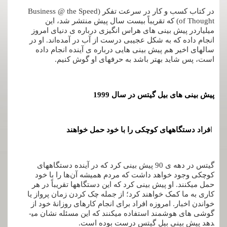
در کتاب کسب‌ و کار در سرعت تفکر (Business @ the Speed
of Thought) که تقریباً بیست سال پیش منتشر شد، این
میلیاردر پیش­ بینی­ های هراس ­انگیزی درباره­ ی دنیای امروز
انجام داده که به شکل عجیبی درست از آب در آمده‌اند. او در
سال­های اخیر هم پیش ­بینی ­هایی درباره­ ی آینده انجام داده
است، پس شاید بهتر باشد به حرف­های او گوش کنیم.
پیش­ بینی­ های بیل گیتس در سال 1999
ا
فراد دستگاه­های کوچکی را با خود حمل خواهند
گیتس در دهه­ ی 90 پیش­ بینی کرد که در آینده دستگاه­های
کوچکی وجود خواهد داشت که مردم همیشه آن‌ها را با خود
حمل می­کنند. او پیش­ بینی کرد که این دستگاه­ها تقریباً در هر
کاری به ما کمک خواهند کرد؛ از جمله چک کردن زمان پرواز یا
خواندن اخبار. امروزه افراد برای انجام کارهای روزانۀ خود از
گوشی­ های هوشمند استفاده می­کنند که این مسئله نشان می­
دهد پیش­ بینیِ بیل گیتس درست بوده است.