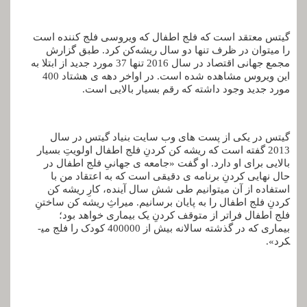
گیتس معتقد است که فلج اطفال که ویروسی فلج ‌کننده است
را می­توان در ظرف تنها دو سال ریشه‌کن کرد. طبق گزارش
مجمع جهانی اقتصاد در سال 2016 تنها 37 مورد جدید از ابتلا به
این ویروس مشاهده شده است. در اواخر دهه­ ی هشتاد 400
مورد جدید وجود داشته که رقم بسیار بالایی است.
گیتس در یکی از پست­ های وب‌ سایت بنیاد گیتس در سال
2013 گفته است که ریشه­ کن کردنِ فلج اطفال اولویتِ بسیار
بالایی برای او دارد. او گفت «جامعه­ ی جهانیِ فلج اطفال در
حال نهایی کردنِ برنامه­ ی دقیقی است که به اعتقاد من با
استفاده از آن می­توانیم طی شش سال آینده، کارِ ریشه­ کن
کردنِ فلج اطفال را به پایان برسانیم. میراثِ ریشه­ کن ساختنِ
فلج اطفال فراتر از متوقف کردنِ یک بیماری خواهد بود؛
بیماری که در گذشته سالانه بیش از 400000 کودک را فلج می­
کرد».