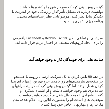
گیتس پیش­ بینی کرد که «مردم شهرها و کشورها خواهند
توانست درباره ­ی مسائل تأثیرگذار بر زندگی خود در اینترنت با
یکدیگر تبادل‌نظر کنند؛ موضوعاتی نظیر سیاست­های محلی،
برنامه­ ریزی شهری یا امنیت».
سایت­های اجتماعی نظیر Reddit، Twitter و Facebook پلتفرمی
را برای ایجاد گروه­های مختلف در اختیار مردم قرار داده­ اند.
سایت­ هایی برای جویندگان کار به وجود خواهد آمد
در دهه­ 90 تلفن کردن به یک شرکت، ارسال رزومه یا جستجو
در صفحه‌ی نیازمندی‌های روزنامه‌ها جزو بهترین راه­ها برای پیدا
کردن شغل بودند. اما گیتس پیش ­بینی کرد که در آینده راه­های
ساده­ تری هم وجود خواهند داشت و او اشتباه نمی­کرد. او
گفت: «افرادی که به دنبال شغل می­گردند خواهند توانست
موقعیت­ های استخدام را به‌صورت آنلاین و با اعلامِ علاقه­ مندی­
ها، نیازها و مهارت­های خاص خود پیدا کنند».