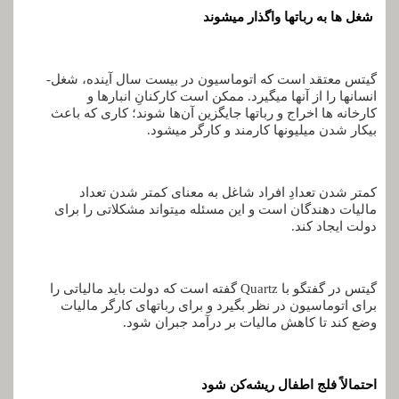
شغل­ ها به ربات­ها واگذار می­شوند
گیتس معتقد است که اتوماسیون در بیست سال آینده، شغل­
انسان­ها را از آن­ها می­گیرد. ممکن است کارکنانِ انبارها و
کارخانه­ ها اخراج و ربات­ها جایگزین آن‌ها شوند؛ کاری که باعث
بیکار شدن میلیون­ها کارمند و کارگر می­شود.
کمتر شدن تعدادِ افراد شاغل به معنای کمتر شدن تعداد
مالیات دهندگان است و این مسئله می­تواند مشکلاتی را برای
دولت ایجاد کند.
گیتس در گفتگو با Quartz گفته است که دولت باید مالیاتی را
برای اتوماسیون در نظر بگیرد و برای ربات­های کارگر مالیات
وضع کند تا کاهش مالیات بر درآمد جبران شود.
احتمالاً فلج اطفال ریشه‌کن شود