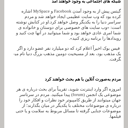
شبکه­ های اجتماعی به وجود خواهند آمد
گیتس پیش از به وجود آمدن Facebook و MySpace اشاره
کرده بود که وب‌ سایت عظیمی ایجاد خواهد شد و مردم
سراسر دنیا را به یکدیگر وصل خواهد کرد.او در کتابش نوشته
است: «وب ‌سایت ‌های خصوصی برای دوستان و خانواده­ ی
شما امری عادی خواهد بود و شما می­توانید در آن­ها چت کنید و
رویدادها را برنامه­ ریزی کنید».
فیس‌ بوک اخیراً اعلام کرد که دو میلیارد نفر عضو دارد و اگر
یک مذهب بود، بعد از مسیحیت دومین مذهب بزرگ دنیا نام می­
گرفت.
مردم به‌صورت آنلاین با هم بحث خواهند کرد
امروزه اگر وارد اینترنت شوید، تقریباً برای بحث درباره­ ی هر
موضوعی یک انجمن (forum) پیدا می­کنید. مردم در سرتاسر
جهان می­توانند از طریق کامپیوتر خود نظرات و افکار خود را
درباره­ ی موضوعات مختلف با یکدیگر در میان بگذارند؛ از
موضوعات جنایی گرفته تا مسائل مربوط به سلامت و یا حتی
فیلم­ها.