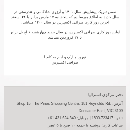
ضمن تبریک پیشاپیش سال ۱۴۰۱ و آرزوی شادکامی و تندرستی در
سال جدید به اطلاع میرسانیم که پنجشنبه ۱۷ مارس برابر با ۲۶ اسفند
آخرین روز کاری صرافی اکسپرس در سال ۱۴۰۰ میباشد .
اولین روز کاری صرافی اکسپرس در سال جدید چهارشنبه ۶ آپریل برابر
با ۱۷ فروردین میباشد
نوروز مبارک و ایام به کام !
صرافی اکسپرس
دفتر مرکزی استرالیا :
آدرس:
Shop 15, The Pines Shopping Centre, 181 Reynolds Rd,
Doncaster East, VIC 3109
تلفن:
1800-723417
| موبایل:
+61 431 624 349
ساعات کاری: دوشنبه تا جمعه ۱۰ صبح تا ۵ عصر