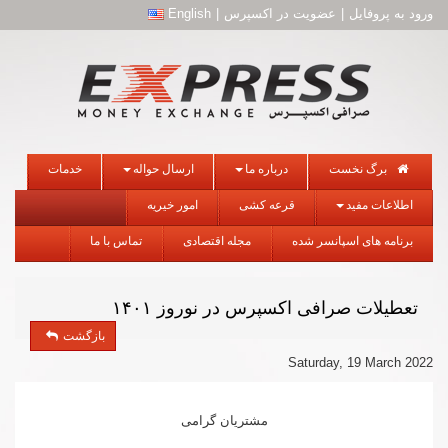
ورود به پروفایل
|
عضویت در اکسپرس
|
English
برگ نخست
درباره ما
ارسال حواله
خدمات
اطلاعات مفید
قرعه کشی
امور خیریه
برنامه های اسپانسر شده
مجله اقتصادی
تماس با ما
تعطیلات صرافی اکسپرس در نوروز ۱۴۰۱
بازگشت
Saturday, 19 March 2022
مشتریان گرامی