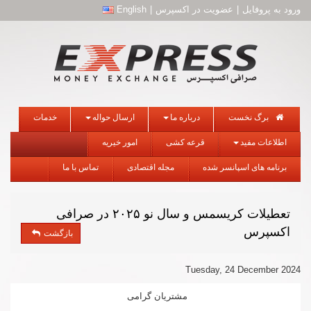
ورود به پروفایل
|
عضویت در اکسپرس
|
English
برگ نخست
درباره ما
ارسال حواله
خدمات
اطلاعات مفید
قرعه کشی
امور خیریه
برنامه های اسپانسر شده
مجله اقتصادی
تماس با ما
تعطیلات کریسمس و سال نو ۲۰۲۵ در صرافی
اکسپرس
بازگشت
Tuesday, 24 December 2024
مشتریان گرامی