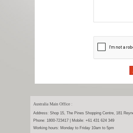
Australia Main Office :
Address:
Shop 15, The Pines Shopping Centre, 181 Reyn
Phone:
1800-723417
| Mobile:
+61 431 624 349
Working hours: Monday to Friday 10am to 5pm