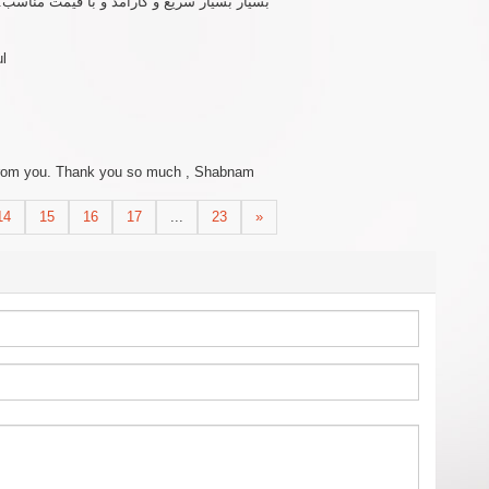
بسیار بسیار سریع و کارامد و با قیمت مناسب. و
ul
e from you. Thank you so much , Shabnam
14
15
16
17
...
23
»