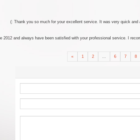
Thank you so much for your excellent service. It was very quick and a
ce 2012 and always have been satisfied with your professional service. I reco
«
1
2
...
6
7
8