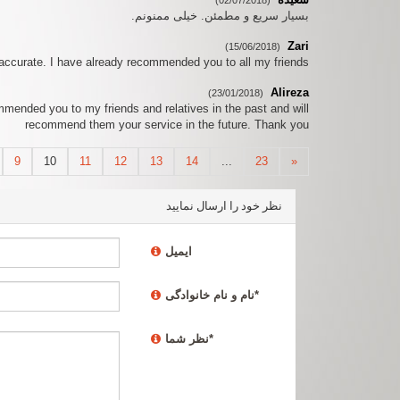
(02/07/2018)
بسيار سريع و مطمئن. خيلى ممنونم.
Zari
(15/06/2018)
ccurate. I have already recommended you to all my friends :)
Alireza
(23/01/2018)
mmended you to my friends and relatives in the past and will
recommend them your service in the future. Thank you
9
10
11
12
13
14
...
23
»
نظر خود را ارسال نمایید
ایمیل
*
نام و نام خانوادگی
*
نظر شما