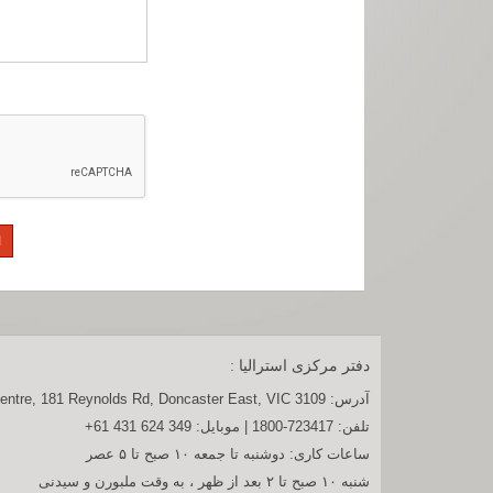
دفتر مرکزی استرالیا :
آدرس:
entre, 181 Reynolds Rd, Doncaster East, VIC 3109
تلفن:
1800-723417
| موبایل:
+61 431 624 349
ساعات کاری: دوشنبه تا جمعه ۱۰ صبح تا ۵ عصر
شنبه ۱۰ صبح تا ۲ بعد از ظهر ، به وقت ملبورن و سیدنی