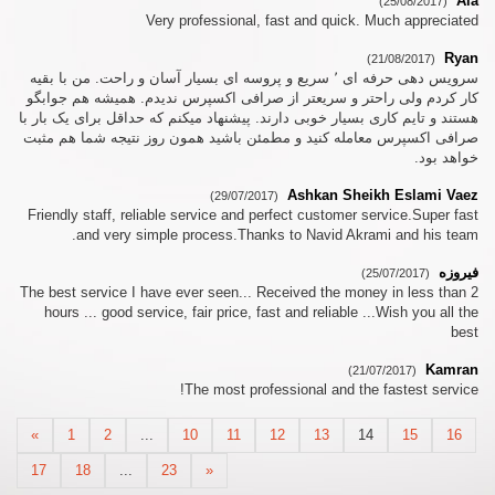
Ala
(25/08/2017)
Very professional, fast and quick. Much appreciated
Ryan
(21/08/2017)
سرویس دهی حرفه ای ٬ سریع و پروسه ای بسیار آسان و راحت. من با بقیه
کار کردم ولی راحتر و سریعتر از صرافی اکسپرس ندیدم. همیشه هم جوابگو
هستند و تایم کاری بسیار خوبی دارند. پیشنهاد میکنم که حداقل برای یک بار با
صرافی اکسپرس معامله کنید و مطمئن باشید همون روز نتیجه شما هم مثبت
خواهد بود.
Ashkan Sheikh Eslami Vaez
(29/07/2017)
Friendly staff, reliable service and perfect customer service.Super fast
and very simple process.Thanks to Navid Akrami and his team.
فیروزه
(25/07/2017)
The best service I have ever seen... Received the money in less than 2
hours ... good service, fair price, fast and reliable ...Wish you all the
best
Kamran
(21/07/2017)
The most professional and the fastest service!
«
1
2
...
10
11
12
13
14
15
16
17
18
...
23
»